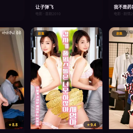
让子弹飞
我不是药
电影 · 喜剧
2010
电影 · 剧情
2
剧集
剧集
⭐ 8.8
⭐ 9.4