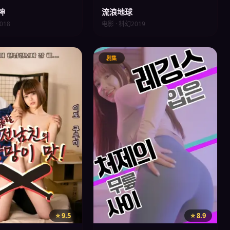
神
流浪地球
018
电影 · 科幻
2019
剧集
⭐ 9.5
⭐ 8.9