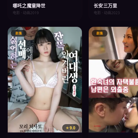
哪吒之魔童降世
长安三万里
电影 · 动画
2019
电影 · 动画
2023
剧集
剧集
⭐ 9.0