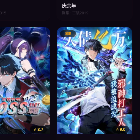
庆余年
015
剧集 · 古装
2019
国漫
⭐ 8.7
⭐ 9.0