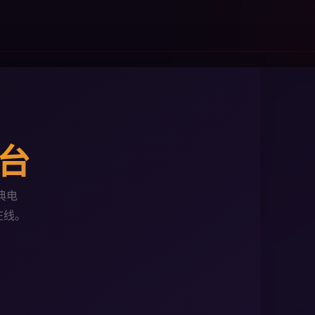
连台
典电
在线。