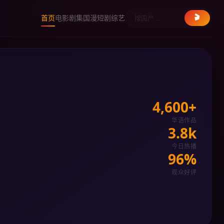
首页
电影
剧集
国漫
短剧
综艺
🎬
4,600+
华语作品
3.8k
今日热播
96%
观众好评