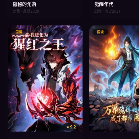
隐秘的角落
觉醒年代
剧集 · 悬疑
2020
剧集 · 历史
2021
国漫
国漫
⭐ 9.2