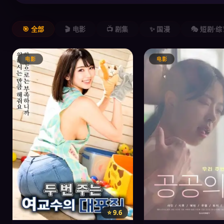
🎯 全部
🎬 电影
📺 剧集
✨ 国漫
🎭 短剧·
电影
电影
⭐ 9.6