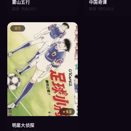
雾山五行
中国奇谭
国漫 · 热血
2021
国漫 · 短片
2023
综艺
⭐ 9.0
明星大侦探