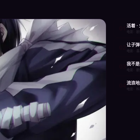
活着 
01
电影 · 剧
让子弹
02
电影 · 喜
我不是
03
电影 · 剧
流浪地
04
电影 · 科