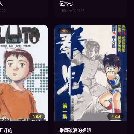
人
伍六七
022
国漫 · 搞笑
2023
综艺
⭐ 8.4
⭐ 8.3
挺好的
乘风破浪的姐姐