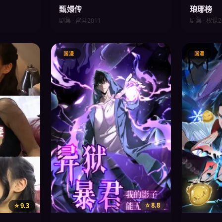
甄嬛传
琅琊榜
剧集 · 宫斗
2011
剧集 · 权谋
2
国漫
国漫
⭐ 8.8
⭐ 9.3