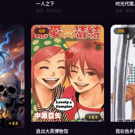
一人之下
时光代理
国漫 · 奇幻
2023
国漫 · 悬疑
2
短剧
短剧
⭐ 8.9
⭐ 8.6
逃出大英博物馆
我在他乡