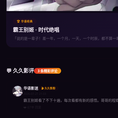
🏆 华语经典
霸王别姬 · 时代绝唱
「说的是一辈子！差一年，一个月，一天，一个时辰，都不算一
💬 久久影评
3 条精彩评论
华语影迷
🎬 久久铁粉
2026-07-21 21:03
霸王别姬看了不下十遍，每次看都有新的感悟。哥哥的程
❤️ 67
💬 回复